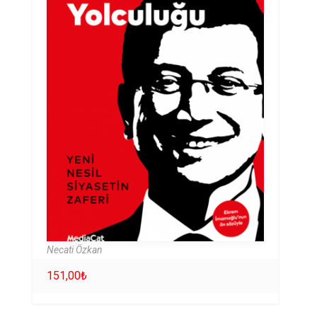
Necati Özkan
151,00
₺