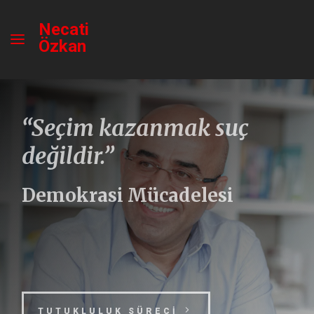
Necati
Özkan
“Seçim kazanmak suç
değildir.”
Demokrasi Mücadelesi
TUTUKLULUK SÜRECİ