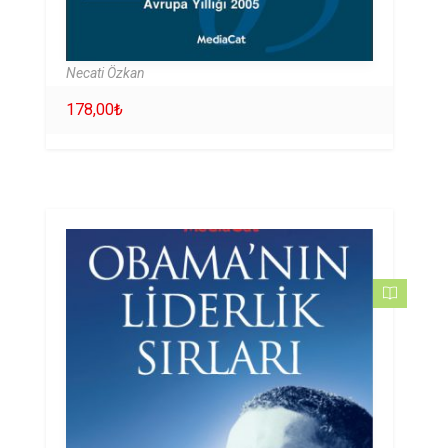
Necati Özkan
178,00
₺