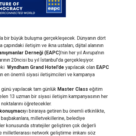
da bir büyük buluşma gerçekleşecek. Dünyanın dört
apındaki iletişim ve ikna ustaları, dijital alanının
anışmanlar Derneği (EAPC)
’nin her yıl Avrupa’nın
rının 20ncisi bu yıl İstanbul’da gerçekleşiyor.
eki
Wyndham Grand Hotel’de
yapılacak olan
EAPC
n en önemli siyasi iletişimcileri ve kampanya
e
günü yapılacak tam günlük
Master Class
eğitim
gelen 13 uzman bir siyasi iletişim kampanyasının her
noktalarını öğretecekler.
a konuşmacı
yı biraraya getiren bu önemli etkinlikte,
 başbakanlara, milletvekillerine, belediye
er konusunda stratejiler geliştiren çok değerli
 milletlerarası network geliştirme imkanı söz