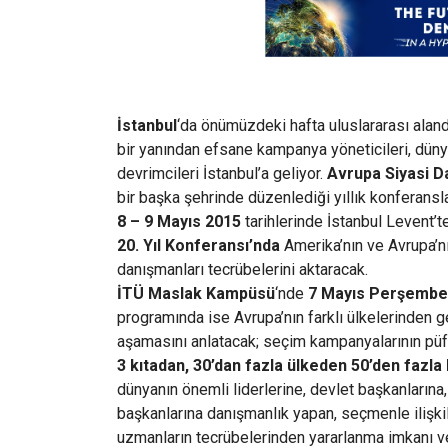
İstanbul
‘da önümüzdeki hafta uluslararası alan
bir yanından efsane kampanya yöneticileri, dünya ç
devrimcileri İstanbul’a geliyor.
Avrupa Siyasi D
bir başka şehrinde düzenlediği yıllık konferansla
8 – 9 Mayıs 2015
tarihlerinde İstanbul Levent’t
20. Yıl Konferansı’nda
Amerika’nın ve Avrupa’nı
danışmanları tecrübelerini aktaracak.
İTÜ Maslak Kampüsü
‘nde
7 Mayıs Perşemb
programında ise Avrupa’nın farklı ülkelerinden 
aşamasını anlatacak; seçim kampanyalarının püf 
3 kıtadan, 30’dan fazla ülkeden 50’den fazl
dünyanın önemli liderlerine, devlet başkanlarına,
başkanlarına danışmanlık yapan, seçmenle ilişkil
uzmanların tecrübelerinden yararlanma imkanı ve