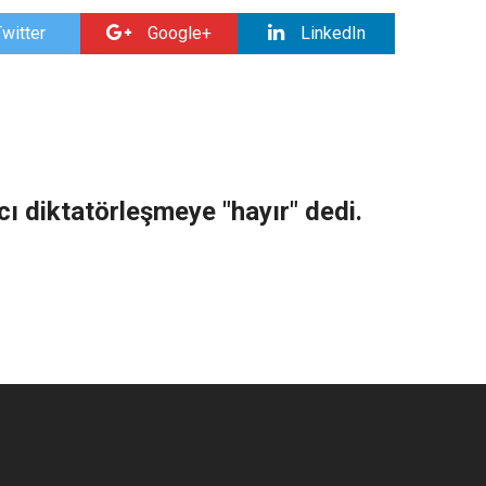
witter
Google+
LinkedIn
ı diktatörleşmeye "hayır" dedi.
1 Mayıs 2015