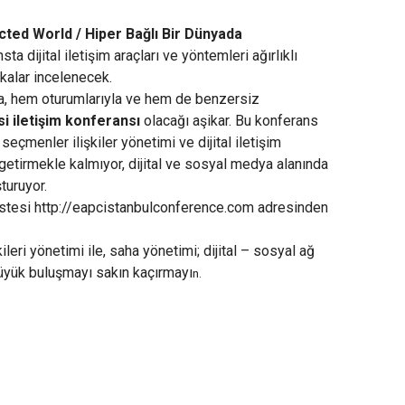
ted World / Hiper Bağlı Bir Dünyada
a dijital iletişim araçları ve yöntemleri ağırlıklı
akalar incelenecek.
a, hem oturumlarıyla ve hem de benzersiz
si iletişim konferansı
olacağı aşikar. Bu konferans
eçmenler ilişkiler yönetimi ve dijital iletişim
 getirmekle kalmıyor, dijital ve sosyal medya alanında
turuyor.
istesi
http://eapcistanbulconference.com
adresinden
kileri yönetimi ile, saha yönetimi; dijital – sosyal ağ
 büyük buluşmayı sakın kaçırmayı
n.