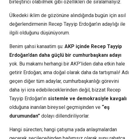
birleştirici olabilmek gibi özellikleri de sıralamalıyız.
Ülkedeki iklim de gözönüne alındığında bugün için asıl
değerlendirmenin Recep Tayyip Erdoğan’ın adaylığı ile
ilgili olduğunu düşünüyorum.
Benim şahsi kanaatim şu:
AKP içinde Recep Tayyip
Erdoğan’dan daha güçlü bir cumhurbaşkanı adayı
yok. Bu makamı herhangi bir AKP’liden daha etkin hale
getirir Erdoğan; ama doğal olarak daha da tartışmalı! Adı
geçen diğer tüm adaylar, cumhurbaşkanlığı görevini
daha iyi icra edebileceklerinden değil, bizzat Recep
Tayyip Erdoğan’ın
sistemle ve demokrasiyle kavgalı
olduğuna inanılan bireysel geçmişinden ve
“eş
durumundan”
dolayı dillendiriliyorlar.
Hangi sürecten; hangi çatışma yada anlaşmalardan
geçerek seçileceğinden bağımsız olarak şunu rahatça