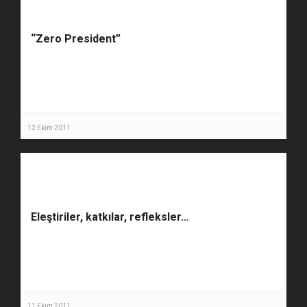
“Zero President”
12 Ekim 2011
Eleştiriler, katkılar, refleksler…
11 Ekim 2011