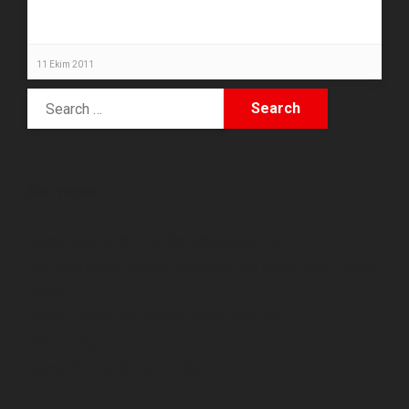
11 Ekim 2011
Son Yazılar
Necati Özkan’dan Hakikat Mektupları #6
İBB Bilgi İşlem Dairesi Başkanlığı’nın 03.04.2026 Tarihli
Yazısı
Necati Özkan’dan Hakikat Mektupları #5
Bilirkişi Raporu
Necati Özkan Savunma Metni