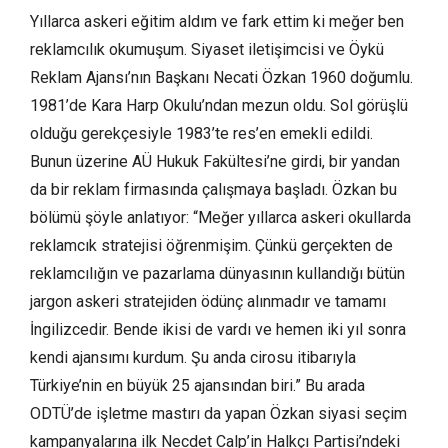
Yıllarca askeri eğitim aldım ve fark ettim ki meğer ben
reklamcılık okumuşum. Siyaset iletişimcisi ve Öykü
Reklam Ajansı’nın Başkanı Necati Özkan 1960 doğumlu.
1981’de Kara Harp Okulu’ndan mezun oldu. Sol görüşlü
olduğu gerekçesiyle 1983’te res’en emekli edildi.
Bunun üzerine AÜ Hukuk Fakültesi’ne girdi, bir yandan
da bir reklam firmasında çalışmaya başladı. Özkan bu
bölümü şöyle anlatıyor: “Meğer yıllarca askeri okullarda
reklamcık stratejisi öğrenmişim. Çünkü gerçekten de
reklamcılığın ve pazarlama dünyasının kullandığı bütün
jargon askeri stratejiden ödünç alınmadır ve tamamı
İngilizcedir. Bende ikisi de vardı ve hemen iki yıl sonra
kendi ajansımı kurdum. Şu anda cirosu itibarıyla
Türkiye’nin en büyük 25 ajansından biri.” Bu arada
ODTÜ’de işletme mastırı da yapan Özkan siyasi seçim
kampanyalarına ilk Necdet Calp’in Halkçı Partisi’ndeki