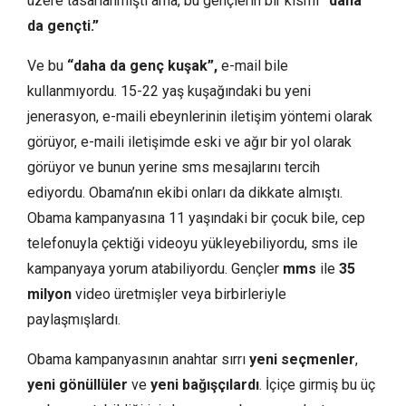
üzere tasarlanmıştı ama, bu gençlerin bir kısmı
“daha
da
gençti.”
Ve bu
“daha da genç kuşak”,
e-mail bile
kullanmıyordu. 15-22 yaş kuşağındaki bu yeni
jenerasyon, e-maili ebeynlerinin iletişim yöntemi olarak
görüyor, e-maili iletişimde eski ve ağır bir yol olarak
görüyor ve bunun yerine sms mesajlarını tercih
ediyordu. Obama’nın ekibi onları da dikkate almıştı.
Obama kampanyasına 11 yaşındaki bir çocuk bile, cep
telefonuyla çektiği videoyu yükleyebiliyordu, sms ile
kampanyaya yorum atabiliyordu. Gençler
mms
ile
35
milyon
video üretmişler veya birbirleriyle
paylaşmışlardı.
Obama kampanyasının anahtar sırrı
yeni seçmenler
,
yeni gönüllüler
ve
yeni bağışçılardı
. İçiçe girmiş bu üç