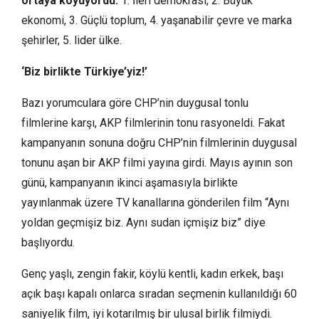
ortaya koyuyordu:
1. İleri demokrasi, 2. Büyük
ekonomi, 3. Güçlü toplum, 4. yaşanabilir çevre ve marka
şehirler, 5. lider ülke.
‘Biz birlikte Türkiye’yiz!’
Bazı yorumculara göre CHP’nin duygusal tonlu
filmlerine karşı, AKP filmlerinin tonu rasyoneldi. Fakat
kampanyanın sonuna doğru CHP’nin filmlerinin duygusal
tonunu aşan bir AKP filmi yayına girdi. Mayıs ayının son
günü, kampanyanın ikinci aşamasıyla birlikte
yayınlanmak üzere TV kanallarına gönderilen film “Aynı
yoldan geçmişiz biz. Aynı sudan içmişiz biz” diye
başlıyordu.
Genç yaşlı, zengin fakir, köylü kentli, kadın erkek, başı
açık başı kapalı onlarca sıradan seçmenin kullanıldığı 60
saniyelik film, iyi kotarılmış bir ulusal birlik filmiydi.