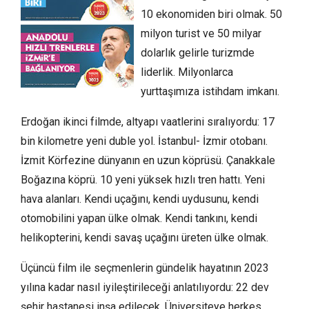
10 ekonomiden biri olmak. 50
milyon turist ve 50 milyar
dolarlık gelirle turizmde
liderlik. Milyonlarca
yurttaşımıza istihdam imkanı.
Erdoğan ikinci filmde, altyapı vaatlerini sıralıyordu: 17
bin kilometre yeni duble yol. İstanbul- İzmir otobanı.
İzmit Körfezine dünyanın en uzun köprüsü. Çanakkale
Boğazına köprü. 10 yeni yüksek hızlı tren hattı. Yeni
hava alanları. Kendi uçağını, kendi uydusunu, kendi
otomobilini yapan ülke olmak. Kendi tankını, kendi
helikopterini, kendi savaş uçağını üreten ülke olmak.
Üçüncü film ile seçmenlerin gündelik hayatının 2023
yılına kadar nasıl iyileştirileceği anlatılıyordu: 22 dev
şehir hastanesi inşa edilecek. Üniversiteye herkes