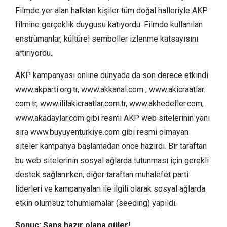
Filmde yer alan halktan kişiler tüm doğal halleriyle AKP
filmine gerçeklik duygusu katıyordu. Filmde kullanılan
enstrümanlar, kültürel semboller izlenme katsayısını
artırıyordu.
AKP kampanyası online dünyada da son derece etkindi.
www.akparti.org.tr, www.akkanal.com , www.akicraatlar.
com.tr, www.ililakicraatlar.com.tr, www.akhedefler.com,
www.akadaylar.com gibi resmi AKP web sitelerinin yanı
sıra www.buyuyenturkiye.com gibi resmi olmayan
siteler kampanya başlamadan önce hazırdı. Bir taraftan
bu web sitelerinin sosyal ağlarda tutunması için gerekli
destek sağlanırken, diğer taraftan muhalefet parti
liderleri ve kampanyaları ile ilgili olarak sosyal ağlarda
etkin olumsuz tohumlamalar (seeding) yapıldı.
Sonuç: Şans,hazır olana güler!