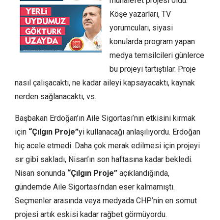
muhalefet projesi oldu.
Köşe yazarları, TV
yorumcuları, siyasi
konularda program yapan
medya temsilcileri günlerce
bu projeyi tartıştılar. Proje
nasıl çalışacaktı, ne kadar aileyi kapsayacaktı, kaynak
nerden sağlanacaktı, vs.
Başbakan Erdoğan’ın Aile Sigortası’nın etkisini kırmak
için
“Çılgın Proje”
yi kullanacağı anlaşılıyordu. Erdoğan
hiç acele etmedi. Daha çok merak edilmesi için projeyi
sır gibi sakladı, Nisan’ın son haftasına kadar bekledi.
Nisan sonunda
“Çılgın Proje”
açıklandığında,
gündemde Aile Sigortası’ndan eser kalmamıştı.
Seçmenler arasında veya medyada CHP’nin en somut
projesi artık eskisi kadar rağbet görmüyordu.