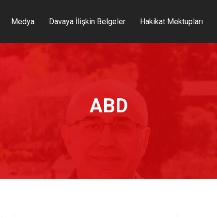
Medya
Davaya İlişkin Belgeler
Hakikat Mektupları
ABD