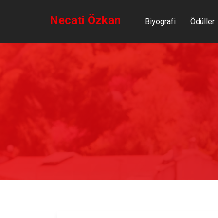
Necati Özkan
Biyografi
Ödüller