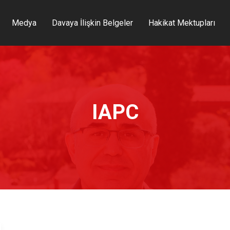
Medya
Davaya İlişkin Belgeler
Hakikat Mektupları
IAPC