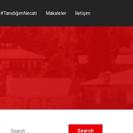
#TanıdığımNecati
Makaleler
İletişim