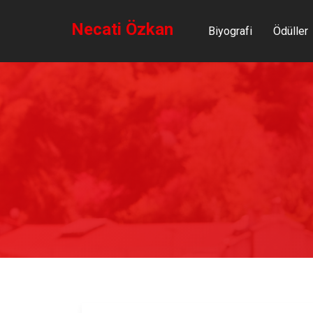
Necati Özkan
Biyografi
Ödüller