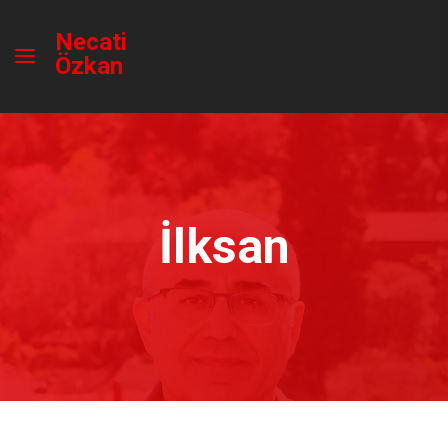
Necati
Özkan
İlksan