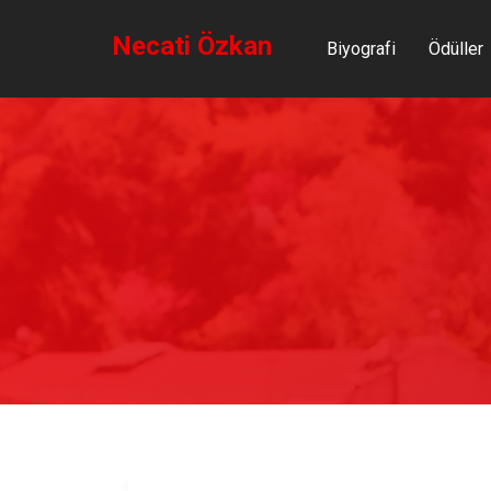
Necati Özkan
Biyografi
Ödüller