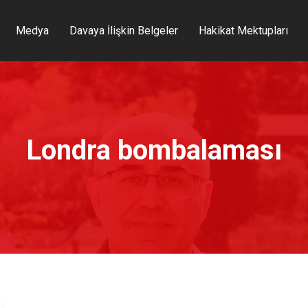
Medya
Davaya İlişkin Belgeler
Hakikat Mektupları
Londra bombalaması