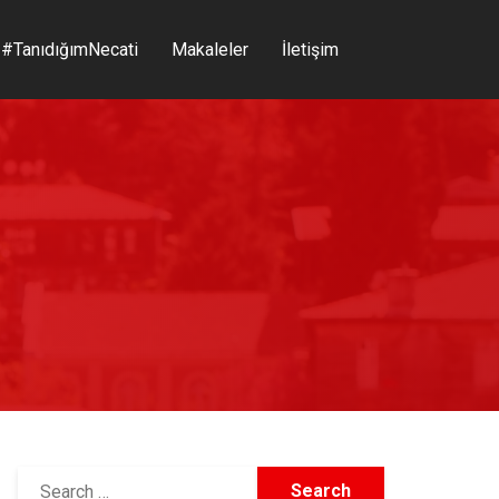
#TanıdığımNecati
Makaleler
İletişim