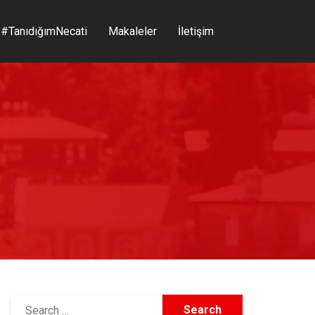
#TanıdığımNecati
Makaleler
İletişim