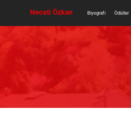
Necati Özkan
Biyografi
Ödüller