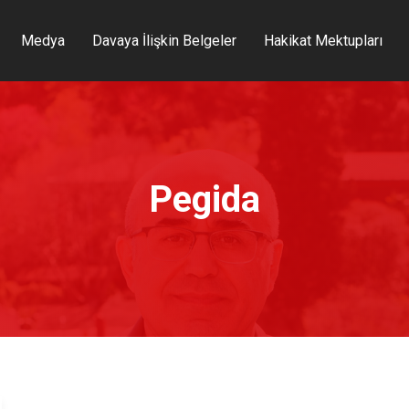
Medya
Davaya İlişkin Belgeler
Hakikat Mektupları
Pegida