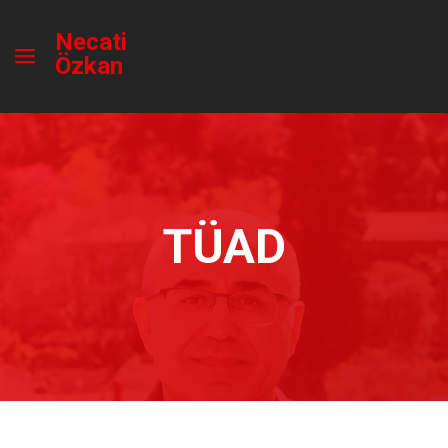
Necati
Özkan
TÜAD