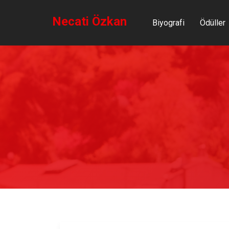
Necati Özkan
Biyografi
Ödüller