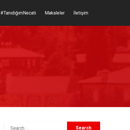
#TanıdığımNecati
Makaleler
İletişim